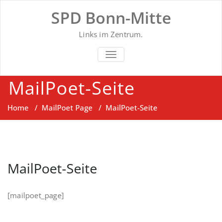
Skip
SPD Bonn-Mitte
to
content
Links im Zentrum.
SCHALTE NAVIGATION
MailPoet-Seite
Home
/
MailPoet Page
/
MailPoet-Seite
MailPoet-Seite
[mailpoet_page]