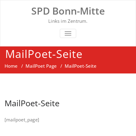
Skip
SPD Bonn-Mitte
to
content
Links im Zentrum.
SCHALTE NAVIGATION
MailPoet-Seite
Home
/
MailPoet Page
/
MailPoet-Seite
MailPoet-Seite
[mailpoet_page]