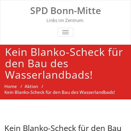
Skip
SPD Bonn-Mitte
to
content
Links im Zentrum.
SCHALTE NAVIGATION
Kein Blanko-Scheck für
den Bau des
Wasserlandbads!
Home
/
Aktion
/
Kein Blanko-Scheck für den Bau des Wasserlandbads!
Kein Blanko-Scheck für den Bau