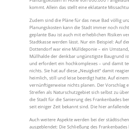
Planungskosten in Höhe von 600.000 ? angelauf
kommt. Allein das stellt eine eklatante Missacht
Zudem sind die Pläne für das neue Bad völlig un
Planungskosten kann die Stadt immer noch nicht
geplante Bau ist auch mit erheblichen Risiken v
Stadtkasse werden lässt. Nur ein Beispiel: Auf 
Dottendorf war eine Mülldeponie – ein Umstand, 
Müllhalde der denkbar ungünstigste Baugrund ist
und erfordert ein hochkomplexes – und damit te
nichts. Sie hat auf diese „Neuigkeit“ damit reagi
heimlich, still und leise beerdigt hatte. Auf ei
vernünftigerweise nichts planen. Der Vorschlag e
Streifen als Naturschutzgebiet sich selbst zu überl
die Stadt für die Sanierung des Frankenbades be
seit einiger Zeit bekannt sind. Die hier anfallen
Auch weitere Aspekte werden bei der städtisc
ausgeblendet: Die Schließung des Frankenbades