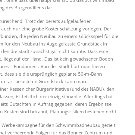
en, ohne dass überhaupt klar ist, ob das Schwimmbad
ung des Bürgerwillens dar.
zureichend: Trotz der bereits aufgelaufenen
 auch nur eine grobe Kostenschätzung vorlegen. Der
erbunden, die jeden Neubau zu einem Glücksspiel für die
dem für den Neubau ins Auge gefasste Grundstück in
den die Stadt zunächst gar nicht kannte. Dass eine
, liegt auf der Hand. Das ist kein gewachsener Boden
ures – Fundament. Von der Stadt hört man hierzu
ert, dass sie die ursprünglich geplante 50-m-Bahn
nem derart belasteten Grundstück kann man
iner Kessenicher Bürgerinitiative (und des NABU), den
assen, ist letztlich der einzig sinnvolle. Allerdings hat
reits Gutachten in Auftrag gegeben, deren Ergebnisse
den Kosten sind bekannt, Planungsrisiken bestehen nicht.
hen Werbekampagne für den Schwimmbadneubau gezielt
 hat verheerende Folgen für das Bonner Zentrum und