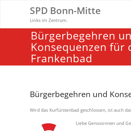
Skip
SPD Bonn-Mitte
to
content
Links im Zentrum.
Bürgerbegehren u
Konsequenzen für 
Frankenbad
Bürgerbegehren und Konse
Wird das Kurfürstenbad geschlossen, ist auch da
Liebe Genossinnen und G