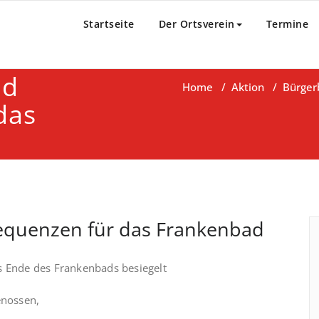
Startseite
Der Ortsverein
Termine
nd
Home
/
Aktion
/
Bürger
das
quenzen für das Frankenbad
s Ende des Frankenbads besiegelt
enossen,